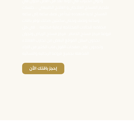
وذوي الخبرات في دوله تعد من افضل الدول في
تقديم المساج العلاجي و العلاج الطبيعي ،، جلسات
المساج لدينا متعدده تبدأ من نصف ساعه إلى ساعه
وساعه ونصف وحتى ساعتين كذلك نوفر باقات
مخفضه للحالات المحتاجه لرعاية مكثفه .. في كل
فروعنا مركز مساج الدمام​ . مركز مساج الرياض​ ونجران
تجدون اسفل الموقع البعض من تجارب العملاء
وتجدون على صفحات القول ماب الكثير من الاراء
المذهله بجميع فروعنا الرجاليه والنسائيه
إحجز باقتك الأن