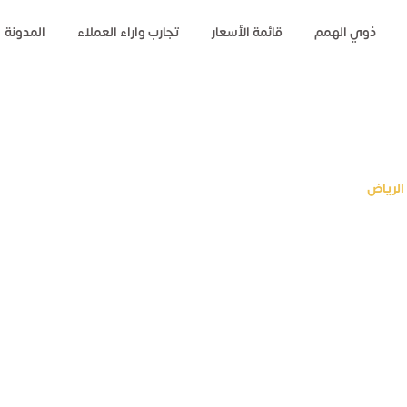
ذوي الهمم
قائمة الأسعار
تجارب واراء العملاء
المدونة
الرياض
رد مساج
ان
م . نجران . الأحساء
لمنطقه الشرقيه ومنطقة
اص ) على أيدي أخصائيين
ساج اسيوي و مساج