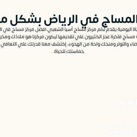
لمساج في الرياض بشكل مخ
اة اليومية يقدم لكم مركز مساج آسيا الشعبي افضل مركز مساج في ال
مة مساج فاخرة عجز الكثيرون علي تقديمها ليكون مركزنا هو ملاذك وم
اء والتوتر ومنحك واحة من الهدوء، إكتشف معنا قدرتك علي التعافي و
حماستك للحياة.
 Asia Massage
نا افضل تدليك علاجي في
ه .. لدينا مدلكون