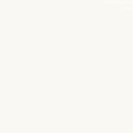
ت مساج استرخائي
رد مساج