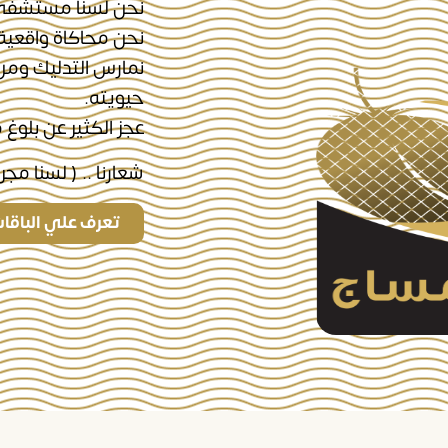
نحن لسنا مستشفى ول
نحن محاكاة واقعية ل
نمارس التدليك ومن
حيويته.
عجز الكثير عن بلوغ 
شعارنا .. ( لسنا مج
تعرف علي الباقا