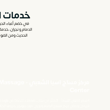
خدمات ا
في خضم أعباء الحي
الدمام​ و نجران، خد
الحديث ومن الضوض
مركز مساج اسيا الشعبي -
Center
المركز الأعلى تقييماً .. الكثير من تجارب العملاء تتحدث عن كون
الرياض وافضل مركز مساج الدمام​ ونجران حيث نتواجد بفروعنا الحالي