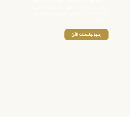
الساخنه والأحجار الساخنه والأشعة تحت الحمراء
والدريل مساج وأكواب الهواء تحت إشراف أخصايين
وأخصائيات بخبرات تتجاوز العشرين عاما من دولة
أندنوسيا
إحجز جلستك الأن