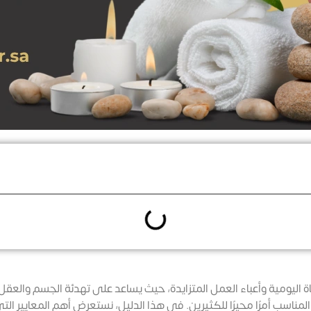
اة اليومية وأعباء العمل المتزايدة، حيث يساعد على تهدئة الجسم والعق
ر المناسب أمرًا محيرًا للكثيرين. في هذا الدليل، نستعرض أهم المعايي