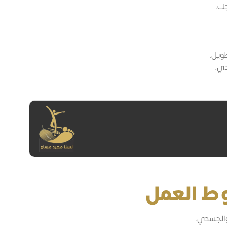
جك.
ويل.
دي.
وط العمل
والجسدي.