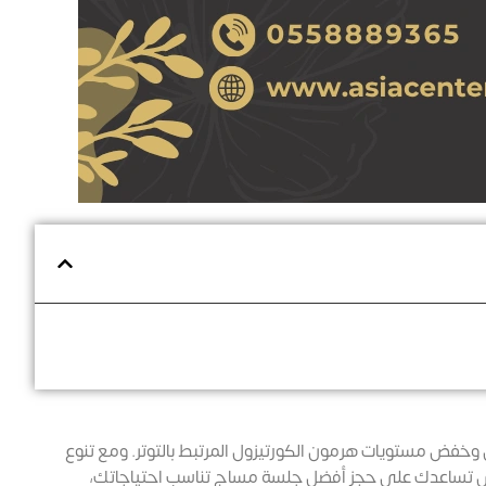
ل وخفض مستويات هرمون الكورتيزول المرتبط بالتوتر. ومع تنوع
ر التي تساعدك على حجز أفضل جلسة مساج تناسب احتياجاتك،