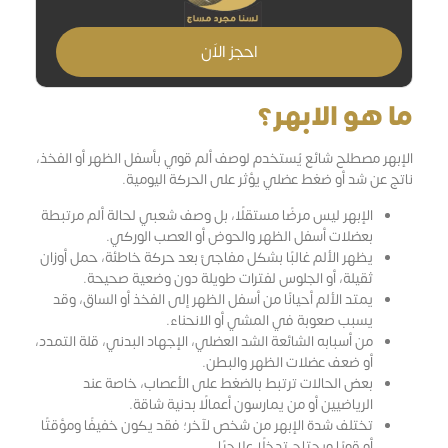
احجز الاَن
ما هو الابهر؟
الإبهر مصطلح شائع يُستخدم لوصف ألم قوي بأسفل الظهر أو الفخذ،
ناتج عن شد أو ضغط عضلي يؤثر على الحركة اليومية.
الإبهر ليس مرضًا مستقلًا، بل وصف شعبي لحالة ألم مرتبطة
بعضلات أسفل الظهر والحوض أو العصب الوركي.
يظهر الألم غالبًا بشكل مفاجئ بعد حركة خاطئة، حمل أوزان
ثقيلة، أو الجلوس لفترات طويلة دون وضعية صحيحة.
يمتد الألم أحيانًا من أسفل الظهر إلى الفخذ أو الساق، وقد
يسبب صعوبة في المشي أو الانحناء.
من أسبابه الشائعة الشد العضلي، الإجهاد البدني، قلة التمدد،
أو ضعف عضلات الظهر والبطن.
بعض الحالات ترتبط بالضغط على الأعصاب، خاصة عند
الرياضيين أو من يمارسون أعمالًا بدنية شاقة.
تختلف شدة الإبهر من شخص لآخر؛ فقد يكون خفيفًا ومؤقتًا
أو قويًا ويحتاج تدخلًا علاجيًا.