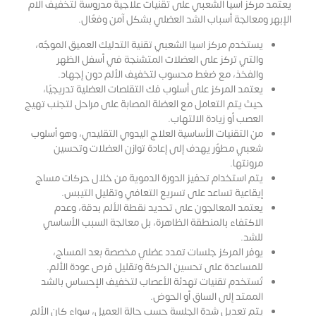
يعتمد مركز اسيا الشعبي على تقنيات علاجية مدروسة لتخفيف آلام
الإبهر ومعالجة أسباب الشد العضلي بشكل آمن وفعّال.
يستخدم مركز اسيا الشعبي تقنية التدليك العميق الموجّه،
والتي تركز على العضلات المتشنجة في أسفل الظهر
والفخذ، مع ضغط محسوب لتخفيف الألم دون إجهاد.
يعتمد المركز على أسلوب فك التقلصات العضلية تدريجيًا،
حيث يتم التعامل مع العضلة المصابة على مراحل لتجنب تهيج
العصب أو زيادة الالتهاب.
من التقنيات الأساسية العلاج اليدوي التقليدي، وهو أسلوب
شعبي مطوّر يهدف إلى إعادة توازن العضلات وتحسين
مرونتها.
يتم استخدام تحفيز الدورة الدموية من خلال حركات مساج
إيقاعية تساعد على تسريع التعافي وتقليل التيبس.
يعتمد المعالجون على تحديد نقطة الألم بدقة، وعدم
الاكتفاء بالمنطقة الظاهرة، بل معالجة السبب الأساسي
للشد.
يوفر المركز جلسات تمدد عضلي مخصصة بعد المساج،
للمساعدة على تحسين الحركة وتقليل فرص عودة الألم.
تُستخدم تقنيات تهدئة الأعصاب لتخفيف الإحساس بالشد
الممتد إلى الساق أو الحوض.
يتم تعديل شدة الجلسة حسب حالة العميل، سواء كان الألم