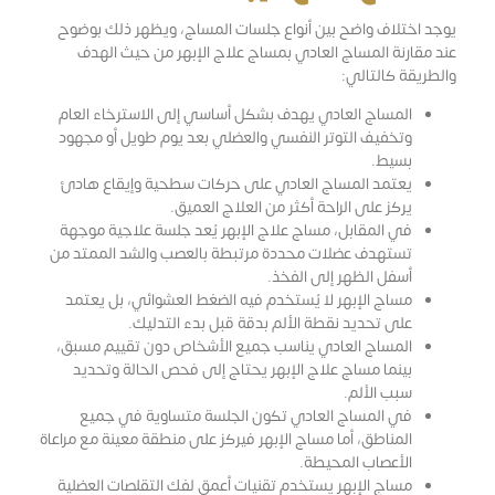
يوجد اختلاف واضح بين أنواع جلسات المساج، ويظهر ذلك بوضوح
عند مقارنة المساج العادي بمساج علاج الإبهر من حيث الهدف
والطريقة كالتالي:
المساج العادي يهدف بشكل أساسي إلى الاسترخاء العام
وتخفيف التوتر النفسي والعضلي بعد يوم طويل أو مجهود
بسيط.
يعتمد المساج العادي على حركات سطحية وإيقاع هادئ
يركز على الراحة أكثر من العلاج العميق.
في المقابل، مساج علاج الإبهر يُعد جلسة علاجية موجهة
تستهدف عضلات محددة مرتبطة بالعصب والشد الممتد من
أسفل الظهر إلى الفخذ.
مساج الإبهر لا يُستخدم فيه الضغط العشوائي، بل يعتمد
على تحديد نقطة الألم بدقة قبل بدء التدليك.
المساج العادي يناسب جميع الأشخاص دون تقييم مسبق،
بينما مساج علاج الإبهر يحتاج إلى فحص الحالة وتحديد
سبب الألم.
في المساج العادي تكون الجلسة متساوية في جميع
المناطق، أما مساج الإبهر فيركز على منطقة معينة مع مراعاة
الأعصاب المحيطة.
مساج الإبهر يستخدم تقنيات أعمق لفك التقلصات العضلية