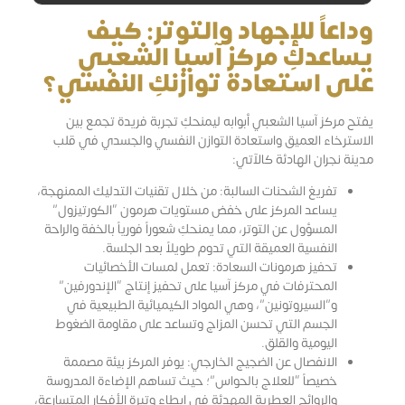
وداعاً للإجهاد والتوتر: كيف
يساعدكِ مركز آسيا الشعبي
على استعادة توازنكِ النفسي؟
يفتح مركز آسيا الشعبي أبوابه ليمنحكِ تجربة فريدة تجمع بين
الاسترخاء العميق واستعادة التوازن النفسي والجسدي في قلب
مدينة نجران الهادئة كالآتي:
تفريغ الشحنات السالبة: من خلال تقنيات التدليك الممنهجة،
يساعد المركز على خفض مستويات هرمون “الكورتيزول”
المسؤول عن التوتر، مما يمنحكِ شعوراً فورياً بالخفة والراحة
النفسية العميقة التي تدوم طويلاً بعد الجلسة.
تحفيز هرمونات السعادة: تعمل لمسات الأخصائيات
المحترفات في مركز آسيا على تحفيز إنتاج “الإندورفين”
و”السيروتونين”، وهي المواد الكيميائية الطبيعية في
الجسم التي تحسن المزاج وتساعد على مقاومة الضغوط
اليومية والقلق.
الانفصال عن الضجيج الخارجي: يوفر المركز بيئة مصممة
خصيصاً “للعلاج بالحواس”؛ حيث تساهم الإضاءة المدروسة
والروائح العطرية المهدئة في إبطاء وتيرة الأفكار المتسارعة،