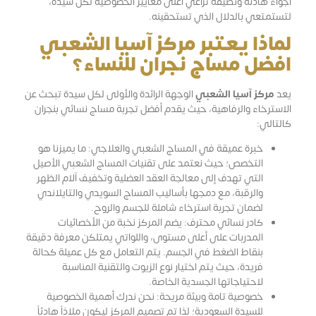
أجواء هادئة ونظيفة تراعي أعلى معايير الخصوصية لكل سيدة،
لتستمتعي بالدلال الذي تستحقينه.
لماذا يعتبر مركز آسيا الشعبي
افضل مساج نجران للنساء؟
يعد
مركز آسيا الشعبي
الوجهة الرائدة والأولى لكل سيدة تبحث عن
الاسترخاء والرفاهية، حيث يقدم أفضل تجربة مساج نسائي بنجران
كالتالي:
خبرة عميقة في المساج الشعبي والعلاجي: ما يميزنا هو
التخصص؛ حيث نعتمد على تقنيات المساج الشعبي الأصيل
التي تهدف إلى معالجة العقد العضلية وتخفيف آلام الظهر
والرقبة، مع دمجها بأساليب المساج السويدي والتايلاندي
لضمان تجربة استرخاء شاملة للجسم والروح.
كادر نسائي محترف: يضم المركز نخبة من الأخصائيات
المدربات على أعلى مستوى، واللواتي يمتلكن معرفة دقيقة
بنقاط الضغط في الجسم. يتم التعامل مع كل عميلة كحالة
فريدة، حيث يتم اختيار نوع الزيوت والتقنية المناسبة
لاحتياجاتها الجسدية الخاصة.
خصوصية تامة وبيئة مريحة: نحن ندرك أهمية الخصوصية
للسيدة السعودية؛ لذا تم تصميم المركز ليكون ملاذاً هادئاً