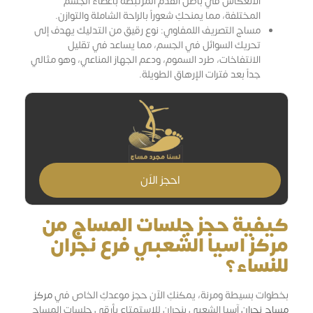
الانعكاس في باطن القدم المرتبطة بأعضاء الجسم
المختلفة، مما يمنحكِ شعوراً بالراحة الشاملة والتوازن.
مساج التصريف اللمفاوي: نوع رقيق من التدليك يهدف إلى
تحريك السوائل في الجسم، مما يساعد في تقليل
الانتفاخات، طرد السموم، ودعم الجهاز المناعي، وهو مثالي
جداً بعد فترات الإرهاق الطويلة.
احجز الاَن
كيفية حجز جلسات المساج من
مركز اسيا الشعبي فرع نجران
للنساء؟
بخطوات بسيطة ومرنة، يمكنكِ الآن حجز موعدكِ الخاص في
مركز
مساج نجران
آسيا الشعبي بنجران للاستمتاع بأرقى جلسات المساج