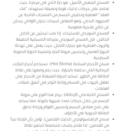
المساج الشعبي الأصيل: هو درة التاج في مركزنا، حيث
نعتمد على حركات تدليك قوية وعميقة تستهدف “فك
العقد” العضلية وتخليص الجسم من التشنجات الناتجة عن
المجهود البدني، وهو المفضل لسيدات نجران اللواتي يبحثن
عن نتائج علاجية ملموسة.
المساج السويدي للاسترخاء: إذا كنتِ تبحثين عن الدلال
الخالص، فإن المساج السويدي بضرباته الانسيابية الخفيفة
والزيوت العطرية هو خياركِ الأمثل، حيث يعمل على تهدئة
الجهاز العصبي وتحسين مرونة الجلد وتنشيط الدورة الدموية
السطحية.
مساج الأحجار الساخنة (Hot Stone): نستخدم أحجار البازلت
البركانية التي تحتفظ بالحرارة، حيث يتم وضعها على نقاط
الطاقة في الظهر. تساعد الحرارة المنبعثة من الأحجار على
تغلغل الزيوت في المسام وإذابة التوتر في أعمق طبقات
العضلات.
المساج التايلاندي (الإطالة): يركز هذا النوع على مرونة
الجسم من خلال حركات تمدد شبيهة باليوغا، مما يساعد
على فتح مفاصل الجسم وتحسين القوام وزيادة تدفق
الطاقة الحيوية في الأطراف.
مساج الرفلكسولوجي (تدليك القدمين): نؤمن بأن الراحة تبدأ
من القدمين؛ لذا نقدم جلسات متخصصة لتحفيز نقاط