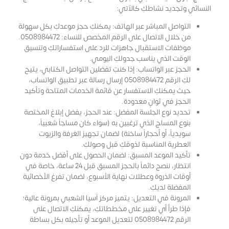
النسائي وتجديد نشاطكِ كالآتي:
التواصل المباشر عبر الهاتف: يمكنكِ حجز موعدكِ بكل سهولة
من خلال الاتصال على الرقم المخصص للنساء: 0508984472.
موظفات الاستقبال جاهزات للرد على استفساراتكِ وتنسيق
الوقت الذي يناسب جدولكِ اليومي.
الحجز عبر الواتساب: إذا كنتِ تفضلين التواصل الكتابي، يتيح
لكِ الرقم 0508984472 إرسال رسالة عبر تطبيق الواتساب،
حيث يمكنكِ الاستفسار عن قائمة الخدمات المتاحة وتأكيد
الحجز في ثوانٍ معدودة.
تحديد نوع الجلسة المفضل: عند الحجز، يفضل إبلاغ المختصة
بنوع المساج الذي ترغبين به (سواء كان مساجاً شعبياً،
سويدياً، أو أحجاراً ساخنة) لضمان تجهيز الغرفة والزيوت
العطرية المناسبة لذوقكِ قبل وصولكِ.
تأكيد الموعد المسبق: لضمان الحصول على أفضل خدمة دون
انتظار، ننصح دائماً بالحجز المسبق قبل 24 ساعة، خاصة في
أوقات الذروة وعطلات نهاية الأسبوع، لضمان تفرغ الأخصائية
المفضلة لديكِ.
المرونة في التعديل: يتميز مركز آسيا الشعبي بمرونة عالية؛
فإذا طرأ أي تغيير على مخططاتكِ، يمكنكِ الاتصال على
الرقم 0508984472 لتعديل الموعد أو تأجيله بكل بساطة