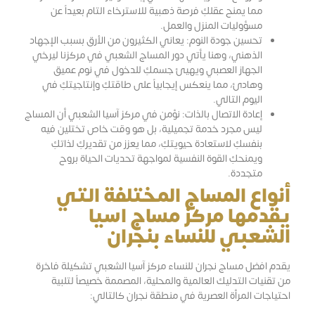
مما يمنح عقلكِ فرصة ذهبية للاسترخاء التام بعيداً عن
مسؤوليات المنزل والعمل.
تحسين جودة النوم: يعاني الكثيرون من الأرق بسبب الإجهاد
الذهني، وهنا يأتي دور المساج الشعبي في مركزنا ليرخي
الجهاز العصبي ويهيئ جسمكِ للدخول في نوم عميق
وهادئ، مما ينعكس إيجابياً على طاقتكِ وإنتاجيتكِ في
اليوم التالي.
إعادة الاتصال بالذات: نؤمن في مركز آسيا الشعبي أن المساج
ليس مجرد خدمة تجميلية، بل هو وقت خاص تختلين فيه
بنفسكِ لاستعادة حيويتكِ، مما يعزز من تقديركِ لذاتكِ
ويمنحكِ القوة النفسية لمواجهة تحديات الحياة بروح
متجددة.
أنواع المساج المختلفة التي
يقدمها مركز مساج اسيا
الشعبي للنساء بنجران
يقدم افضل مساج نجران للنساء مركز آسيا الشعبي تشكيلة فاخرة
من تقنيات التدليك العالمية والمحلية، المصممة خصيصاً لتلبية
احتياجات المرأة العصرية في منطقة نجران كالتالي: