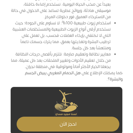
بعيداً عن صخب الحياة اليومية. نستخدم إضاءة خافتة،
موسيقى هادئة، وروائح عطرية تساعد على الدخول في حالة
من الاسترخاء العميق فور دخولك المركز.
استخدام زيوت طبيعية 100%: لا نساوم على الجودة؛ حيث
نستخدم أرقى أنواع الزيوت الطبيعية والمستخلصات العشبية
التي لا تكتفي بإرخاء العضلات فحسب، بل تعمل على
ترطيب البشرة وتغذيتها بعمق، مما يترك جسمك ناعماً
ومنتعشاً بعد كل جلسة.
معايير نظافة وتعقيم صارمة: نلتزم بأقصى درجات النظافة
من خلال تعقيم الأدوات وتغيير الملحقات بعد كل عميلة، مما
يجعلنا الخيار الأكثر أماناً وموثوقية في منطقة نجران.
كما يمكنك الإطلاع على
هل الحمام المغربي يبيض الجسم
والبشرة؟
.
احجز الاَن