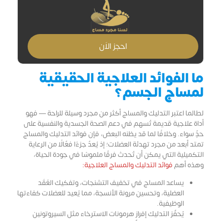
احجز الاَن
ما الفوائد العلاجية الحقيقية
لمساج الجسم؟
لطالما اعتبر التدليك والمساج أكثر من مجرد وسيلة للراحة — فهو
أداة علاجية قديمة تُسهم في دعم الصحة الجسدية والنفسية على
حدٍّ سواء. وخلافًا لما قد يظنه البعض، فإن فوائد التدليك والمساج
تمتد أبعد من مجرد تهدئة العضلات؛ إذ يُعدّ جزءًا فعّالًا من الرعاية
التكميلية التي يمكن أن تُحدث فرقًا ملموسًا في جودة الحياة،
وهذه أهم
فوائد التدليك والمساج العلاجية:
يساعد المساج في تخفيف التشنجات، وتفكيك العُقَد
العضلية، وتحسين مرونة الأنسجة، مما يُعيد للعضلات كفاءتها
الوظيفية.
يُحفّز التدليك إفراز هرمونات الاسترخاء مثل السيروتونين