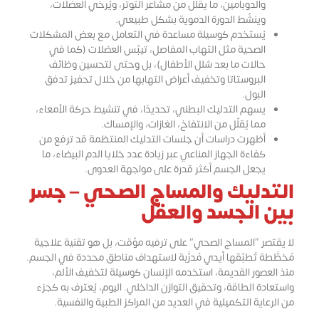
والدوبامين، ما يقلّل من مشاعر التوتر، ويُرخي العضلات،
وينشّط الدورة الدموية بشكل طبيعي.
يُستخدم كوسيلة مساعدة في التعامل مع بعض المشكلات
الصحية مثل التهاب المفاصل، تيبّس العضلات (كما في
حالات ما بعد شلل الأطفال)، بل وحتى لتحسين وظائف
البروستاتا وتخفيف أعراض التهابها من خلال تحفيز تدفق
البول.
يسهم التدليك البطني، تحديدًا، في تنشيط حركة الأمعاء،
مما يُقلّل من الانتفاخ، الغازات، والإمساك.
أظهرت دراسات أن جلسات التدليك المنتظمة قد ترفع من
كفاءة الجهاز المناعي عبر زيادة عدد خلايا الدم البيضاء، ما
يجعل الجسم أكثر قدرة على مواجهة العدوى.
التدليك والمساج الصحي – جسر
بين الجسد والعقل
لا يقتصر “المساج الصحي” على ترفيه مؤقت، بل هو تقنية علاجية
مُخطَّطة تُطبّقها أيدي مُدرَّبة لاستهداف مناطق محددة في الجسم.
منذ العصور القديمة، استخدمه الإنسان كوسيلة لتخفيف الألم،
واستعادة الطاقة، وتحقيق التوازن الداخلي. اليوم، يُعترف به كجزء
من الرعاية التكميلية في العديد من المراكز الطبية والنفسية.