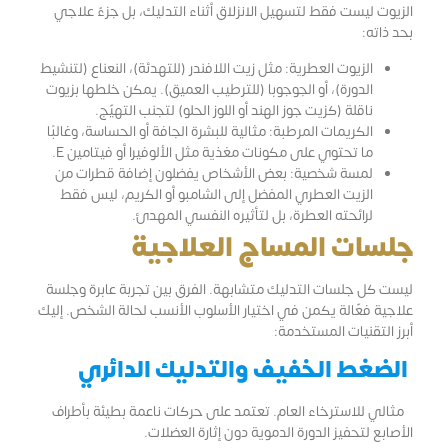
الزيوت ليست فقط لتسهيل الانزلاق أثناء التدليك، بل جزءٌ علاجي
بحد ذاته:
الزيوت العطرية: مثل زيت اللافندر (للتهدئة)، النعناع (لتنشيط
الدورة)، أو الجوجوبا (للترطيب العميق). يمكن خلطها بزيوت
ناقلة (كزيت جوز الهند أو اللوز الحلو) لتجنب التهيّج.
الكريمات المرطبة: مثالية للبشرة الجافة أو الحساسة، وغالبًا
ما تحتوي على مكونات مغذية مثل الألوفيرا أو فيتامين E.
لمسة شخصية: بعض الأشخاص يفضلون إضافة قطرات من
الزيت العطري المفضل إلى الشامبو أو الكريم، ليس فقط
لرائحته العطرة، بل لتأثيره النفسي المهدئ.
جلسات المساج العلاجية
ليست كل جلسات التدليك متشابهة. الفرق بين تجربة عابرة وجلسة
علاجية فعّالة يكمن في اختيار الأسلوب الأنسب لحالة الشخص. إليك
أبرز التقنيات المستخدمة:
الضغط الخفيف والتدليك الدائري
مثالي للاسترخاء العام. تعتمد على حركات ناعمة بطيئة بأطراف
الأصابع لتحفيز الدورة الدموية دون إثارة العضلات.