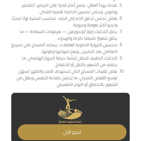
عندما يهدأ العقل، يصبح أكثر قدرة على التركيز، التفكير
بوضوح، وحتى تحسين الذاكرة قصيرة المدى.
بفضل تحسّن تدفق الدم إلى الجلد، تكتسب البشرة لونًا صحيًّا،
وتبدو أكثر نعومة وحيوية.
يحفّز التدليك إفراز الإندورفين — هرمونات السعادة — ما
يخلق شعورًا طبيعيًا بالرضا والهدوء.
بتحسين التروية الدموية للعضلات، يساعد المساج في تسريع
التعافي بعد التمرين، ويعزز مرونتها وقوتها.
التدليك الخفيف للبطن يُنشّط حركة الجهاز الهضمي، ما
يخفف من الشعور بالثقل أو الانتفاخ.
بعض تقنيات المساج التي تستهدف الصدر والظهر تُسهّل
توسع القفص الصدري، ما يُحسّن كفاءة التنفس ويقلل من
الشعور بالاختناق أو التوتر التنفسي.
احجز الاَن