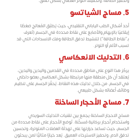
وتحفيز الطاقة، وتخفيف التوتر العضلي بشكل أعمق.
5. مساج الشياتسو
أحد أشكال الطب الياباني التقليدي، حيث يُطبّق المُعالج ضغطًا
إيقاعيًا بالإبهام والأصابع على نقاط محددة في الجسم (تُعرف
بـ”نقاط الطاقة”) لتنشيط تدفق الطاقة وفك الانسدادات التي قد
تسبب الألم أو التوتر.
6. التدليك الانعكاسي
يركّز هذا النوع على مناطق محددة في القدمين واليدين واليدين،
يُعتقد أن كل منطقة منها مرتبطة بشكل انعكاسي بعضو داخلي
في الجسم. من خلال تدليك هذه النقاط، يُحفَّز الجسم على تنظيم
وظائف أعضائه بشكل طبيعي.
7. مساج الأحجار الساخنة
مساج الاحجار الساخنة يجمع بين تقنيات التدليك السويدي
واستخدام أحجار بركانية مُسخَّنة. تُوضع الأحجار على نقاط محددة من
الجسم، حيث تساعد حرارتها على تهدئة العضلات المتوترة، وتحسين
تدفق الدم، وتحفيز الاسترخاء العميق. يُعد خيارًا مثاليًّا لمن يبحثون