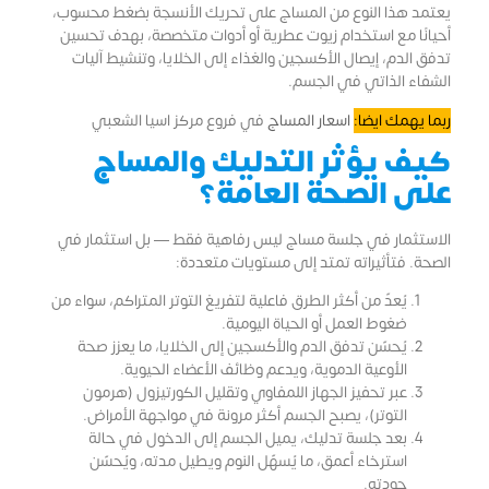
يعتمد هذا النوع من المساج على تحريك الأنسجة بضغط محسوب،
أحيانًا مع استخدام زيوت عطرية أو أدوات متخصصة، بهدف تحسين
تدفق الدم، إيصال الأكسجين والغذاء إلى الخلايا، وتنشيط آليات
الشفاء الذاتي في الجسم.
ربما يهمك ايضا:
اسعار المساج
في فروع مركز اسيا الشعبي
كيف يؤثر التدليك والمساج
على الصحة العامة؟
الاستثمار في جلسة مساج ليس رفاهية فقط — بل استثمار في
الصحة. فتأثيراته تمتد إلى مستويات متعددة:
يُعدّ من أكثر الطرق فاعلية لتفريغ التوتر المتراكم، سواء من
ضغوط العمل أو الحياة اليومية.
يُحسّن تدفق الدم والأكسجين إلى الخلايا، ما يعزز صحة
الأوعية الدموية، ويدعم وظائف الأعضاء الحيوية.
عبر تحفيز الجهاز اللمفاوي وتقليل الكورتيزول (هرمون
التوتر)، يصبح الجسم أكثر مرونة في مواجهة الأمراض.
بعد جلسة تدليك، يميل الجسم إلى الدخول في حالة
استرخاء أعمق، ما يُسهّل النوم ويطيل مدته، ويُحسّن
جودته.