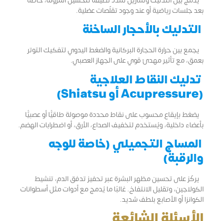
يدمج بين التدليك وتمارين تمدد لطيفة لتحسين المرونة، خاصةً
بعد جلسات رياضية أو عند وجود تقلّصات عضلية.
التدليك بالأحجار الساخنة
يجمع بين حرارة الحجارة البركانية والضغط اليدوي لتفكيك التوتر
بعمق، مع تأثير مهدئ قوي على الجهاز العصبي.
تدليك النقاط العلاجية
(Acupressure أو Shiatsu)
يضغط بإيقاع محسوب على نقاط محددة موصولة طاقيًّا أو عصبيًّا
بأعضاء داخلية، ويُستخدم لتخفيف الصداع، الأرق، أو اضطرابات الهضم.
المساج التجميلي (خاصة للوجه
والرقبة)
يركّز على تحسين مظهر البشرة عبر تحفيز تدفق الدم، تنشيط
الكولاجين، وتقليل الانتفاخ. غالبًا ما يُدمج مع أدوات مثل أسطوانات
الكوانزا أو الأصابع بلطف شديد.
الأسئلة الشائعة