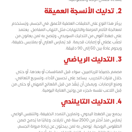
2. تدليك الأنسجة العميقة
يركّز هذا النوع على الطبقات العضلية الأعمق في الجسم، ويُستخدم
لمعالجة الآلام المزمنة والالتهابات مثل التهاب المفاصل. يعتمد
على ضغط أقوى من التدليك السويدي، ويُنصح به لمن يعانون من
تصلّب عضلي أو إصابات قديمة. قد يُمارَس العاري أو بملابس خفيفة،
ويدوم عادةً بين 60 إلى 90 دقيقة.
3. التدليك الرياضي
مصمم خصيصًا للرياضيين، سواء قبل المنافسات أو بعدها، أو حتى
خلال فترات التدريب. يساعد على تحسين الأداء، وتسريع التعافي،
ومنع الإصابات. ويمكن أن يُنفَّذ من قبل المُعالج المهني أو حتى من
قِبل اللاعب نفسه كجزء من روتين العناية اليومية.
4. التدليك التايلندي
يجمع بين الضغط اليدوي، وتمارين التمدد الخفيفة، والتنفس الواعي.
يُمارَس منذ أكثر من 2500 سنة في تايلاند، وغالبًا ما يُدمج ضمن
الطقوس الروحية. يُوصى به لمن يبحثون عن زيادة مرونة الجسم،