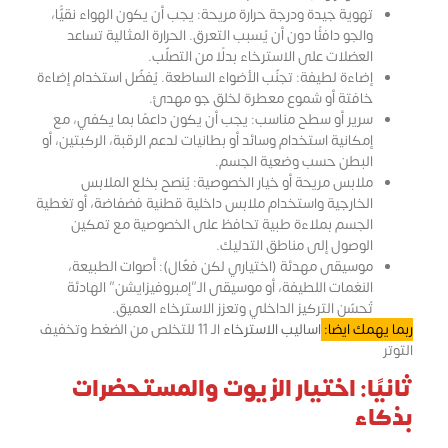
تهوية جيدة ودرجة حرارة مريحة: يجب أن يكون الهواء نقيًّا،
والجو دافئًا دون أن يُسبب التعرق. الحرارة المثالية تساعد
العضلات على الاسترخاء بدلًا من التصلّب.
إضاءة لطيفة: تجنّب الأضواء الساطعة. يُفضّل استخدام إضاءة
خافتة أو شموع معطرة لخلق جو مهدئ.
سرير أو سطح مناسب: يجب أن يكون داعمًا بما يكفي، مع
إمكانية استخدام وسائد أو بطانيات لدعم الرقبة، الركبتين، أو
البطن حسب وضعية الجسم.
ملابس مريحة أو خيار الخصوصية: يُنصح بخلع الملابس
الخارجية واستخدام ملابس داخلية قطنية فضفاضة، أو تغطية
الجسم بملاءة طبية تحافظ على الخصوصية مع تمكين
الوصول إلى مناطق التدليك.
موسيقى مهدئة (اختياري لكن فعّال): أصوات الطبيعة،
النغمات اللطيفة، أو موسيقى الـ”إمبروفيزايشن” الهادئة
تُحسّن التركيز الداخلي وتعزز الاسترخاء العميق.
ربما يهمك ايضا:
اساليب الاسترخاء
الـ 11 للتخلص من الضغط وتخفيف
التوتر
ثانيًا: اختيار الزيوت والمستحضرات
بذكاء