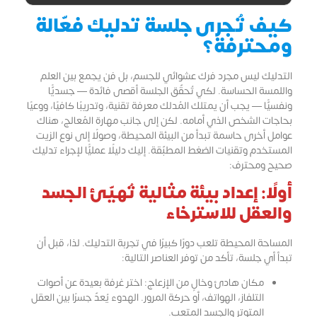
كيف تُجرى جلسة تدليك فعّالة
ومحترفة؟
التدليك ليس مجرد فرك عشوائي للجسم، بل فنٌّ يجمع بين العلم
واللمسة الحساسة. لكي تُحقّق الجلسة أقصى فائدة — جسديًّا
ونفسيًّا — يجب أن يمتلك المُدلك معرفة تقنية، وتدريبًا كافيًا، ووعيًا
بحاجات الشخص الذي أمامه. لكن إلى جانب مهارة المُعالج، هناك
عوامل أخرى حاسمة تبدأ من البيئة المحيطة، وصولًا إلى نوع الزيت
المستخدم وتقنيات الضغط المطبّقة. إليك دليلًا عمليًّا لإجراء تدليك
صحيح ومحترف:
أولًا: إعداد بيئة مثالية تُهيّئ الجسد
والعقل للاسترخاء
المساحة المحيطة تلعب دورًا كبيرًا في تجربة التدليك. لذا، قبل أن
تبدأ أي جلسة، تأكد من توفر العناصر التالية:
مكان هادئ وخالٍ من الإزعاج: اختر غرفة بعيدة عن أصوات
التلفاز، الهواتف، أو حركة المرور. الهدوء يُعدّ جسرًا بين العقل
المتوتر والجسد المتعب.