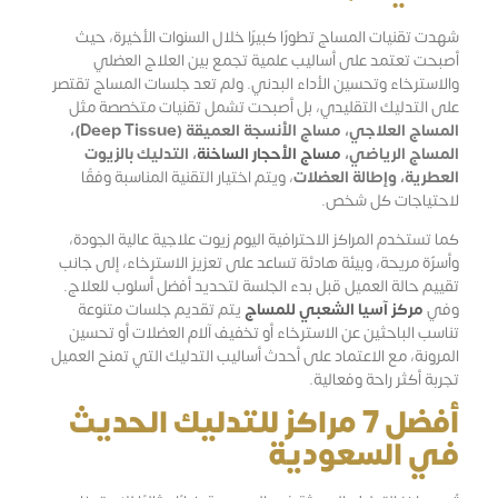
شهدت تقنيات المساج تطورًا كبيرًا خلال السنوات الأخيرة، حيث
أصبحت تعتمد على أساليب علمية تجمع بين العلاج العضلي
والاسترخاء وتحسين الأداء البدني. ولم تعد جلسات المساج تقتصر
على التدليك التقليدي، بل أصبحت تشمل تقنيات متخصصة مثل
المساج العلاجي، مساج الأنسجة العميقة (Deep Tissue)،
المساج الرياضي،
مساج الأحجار الساخنة
، التدليك بالزيوت
العطرية، وإطالة العضلات
، ويتم اختيار التقنية المناسبة وفقًا
لاحتياجات كل شخص.
كما تستخدم المراكز الاحترافية اليوم زيوت علاجية عالية الجودة،
وأسرّة مريحة، وبيئة هادئة تساعد على تعزيز الاسترخاء، إلى جانب
تقييم حالة العميل قبل بدء الجلسة لتحديد أفضل أسلوب للعلاج.
وفي
مركز آسيا الشعبي للمساج
يتم تقديم جلسات متنوعة
تناسب الباحثين عن الاسترخاء أو تخفيف آلام العضلات أو تحسين
المرونة، مع الاعتماد على أحدث أساليب التدليك التي تمنح العميل
تجربة أكثر راحة وفعالية.
أفضل 7 مراكز للتدليك الحديث
في السعودية