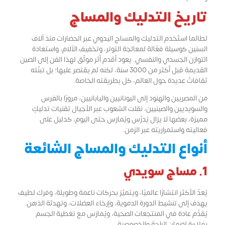
تاريخ التدليك والمساج​
لطالما استُخدم التدليك والمساج اليدوي عبر الحضارات منذ آلاف
السنين كوسيلة فعّالة لمعالجة التوتر، وتخفيف الآلام، واستعادة
التوازن الجسدي والنفسي. يعود أقدم أثر موثّق لهذا الفن إلى الصين
القديمة قبل أكثر من 3000 سنة، لكنه لم يقتصر عليها؛ بل تبنّته
ثقافاتٌ عديدة حول العالم، كلٌّ بطريقته الخاصة.
من المصريين والهنود إلى اليونانيين واليابانيين، مرورًا بالفرس
والسويديين والصينيين، نقلت الشعوب عبر الأجيال تقنيات تدليكٍ
مميزة، بعضها لا يزال يُدرَّس ويُمارَس حتى اليوم، كدليل على
فعاليته واستمراريته عبر الزمن.
أنواع التدليك والمساج​ الشائعة
1. مساج سويدي
يُعدّ الأكثر انتشارًا عالميًا، ويتميّز بحركات ناعمة وطويلة، وفرك لطيف
يهدف إلى تنشيط الدورة الدموية، وإرخاء العضلات، وتهدئة الذهن.
يُقدَّم عادة في المنتجعات الصحية، ويُمارَس مع تغطية الجسم
بملاءة لضمان الراحة والخصوصية.