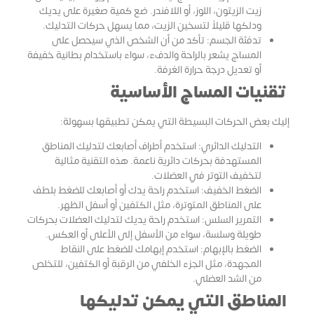
زيت الزيتون، اللوز، أو اللافندر. ضع كمية صغيرة على يديك
ودلكها قليلاً لتسخين الزيت، مما يسهل حركات التدليك.
تدفئة الجسم: تأكد من أن الشخص الذي سيحصل على
المساج يشعر بالراحة والدفء، سواء باستخدام بطانية خفيفة
أو تعديل درجة حرارة الغرفة.
تقنيات المساج الأساسية
إليك بعض الحركات البسيطة التي يمكن تطبيقها بسهولة:
التدليك الدائري: استخدم أطراف أصابعك لتدليك المناطق
المستهدفة بحركات دائرية ناعمة. هذه التقنية مثالية
لتخفيف التوتر في العضلات.
الضغط الخفيف: استخدم راحة يدك أو أصابعك للضغط بلطف
على المناطق المتوترة، مثل الكتفين أو أسفل الظهر.
التمرير السلس: استخدم راحة يديك لتدليك العضلات بحركات
طويلة وسلسة، سواء من الأسفل إلى الأعلى أو العكس.
الضغط بالإبهام: استخدم إبهامك للضغط على النقاط
المجهدة، مثل الجزء الخلفي من الرقبة أو الكتفين، للتخلص
من الشد العضلي.
المناطق التي يمكن تدليكها