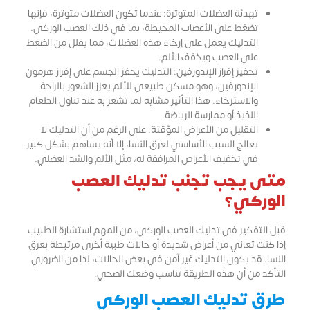
تهدئة العضلات المتوترة: عندما تكون العضلات متوترة، فإنها
تضغط على الأعصاب المحيطة، بما في ذلك العصب الوركي.
التدليك يعمل على إرخاء هذه العضلات، مما يقلل من الضغط
على العصب ويخفف الألم.
تحفيز إفراز الإندورفين: التدليك يحفز الجسم على إفراز هرمون
الإندورفين، وهو مسكن طبيعي للألم يعزز الشعور بالراحة
والاسترخاء. هذا التأثير مشابه لما تشعر به عند تناول الطعام
اللذيذ أو ممارسة الرياضة.
التقليل من الأعراض المؤقتة: على الرغم من أن التدليك لا
يعالج السبب الأساسي لعرق النسا، إلا أنه يساهم بشكل كبير
في تخفيف الأعراض المرافقة له، مثل الألم والشد العضلي.
متى يجب تجنب تدليك العصب
الوركي؟
قبل التفكير في تدليك العصب الوركي، من المهم استشارة الطبيب
إذا كنت تعاني من أعراض شديدة أو حالات طبية أخرى مرتبطة بعرق
النسا. قد يكون التدليك غير آمن في بعض الحالات، لذا من الضروري
التأكد من أن هذه الطريقة تناسب وضعك الصحي.
طرق تدليك العصب الوركي