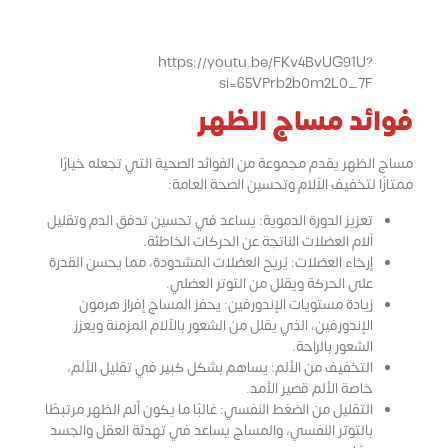
https://youtu.be/FKv4BvUG91U?
si=65VPrb2b0m2L0_7F
فوائد مساج الظهر
مساج الظهر يقدم مجموعة من الفوائد الصحية التي تجعله خيارًا
ممتازًا لتخفيف الآلام وتحسين الصحة العامة:
تعزيز الدورة الدموية: يساعد في تحسين تدفق الدم وتقليل
آلام العضلات الناتجة عن الحركات الخاطئة.
إرخاء العضلات: يُريح العضلات المشدودة، مما يحسن القدرة
على الحركة ويقلل من التوتر العضلي.
زيادة مستويات الإندورفين: يحفز المساج إفراز هرمون
الإندورفين، الذي يقلل من الشعور بالآلام المزمنة ويعزز
الشعور بالراحة.
التخفيف من الألم: يساهم بشكل كبير في تقليل الألم،
خاصة الألم قصير الأمد.
التقليل من الضغط النفسي: غالبًا ما يكون ألم الظهر مرتبطًا
بالتوتر النفسي، والمساج يساعد في تهدئة العقل والجسد