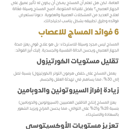
العامة، لكن هل تعلم أن المساج يمكن أن يكون له تأثير عميق على
الجهاز العصبي؟ بفضل تقنياته المتنوعة، أصبح المساج وسيلة فعّالة
لعلاج العديد من المشكلات العصبية والعضوية. دعونا نستعرض
فوائده وطرق تطبيقه بشكل يناسب احتياجاتك.
6 فوائد المساج للاعصاب
المساج ليس مجرد وسيلة للاسترخاء؛ بل هو علاج قوي يعزز صحة
الجهاز العصبي ويحسن الحالة النفسية والجسدية. إليك أبرز الفوائد:
تقليل مستويات الكورتيزول
يعمل المساج على خفض هرمون التوتر (الكورتيزول) بنسبة تصل
إلى 30%، مما يساهم في تهدئة العقل والجسم.
زيادة إفراز السيروتونين والدوبامين
يعزز المساج إنتاج الناقلين العصبيين (السيروتونين والدوبامين)
بنسبة 28% و21% على التوالي، مما يحسن المزاج ويزيد الشعور
بالسعادة والاسترخاء.
تعزيز مستويات الأوكسيتوسي