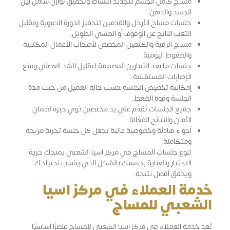
مساج كامل الجسم لتجديد النشاط وتحقيق توازن شامل بين
الجسد والذهن.
جلسات مساج الأرجل والقدمين لتحفيز الدورة الدموية وتقليل
التعب الناتج عن الوقوف أو المشي الطويل.
مساج الرقبة والكتفين المخصص لأصحاب الأعمال المكتبية
والضغوط اليومية.
جلسات ما بعد التمارين المصممة لتقليل الشد العضلي ومنع
الإصابات المستقبلية.
إمكانية تخصيص الجلسة حسب حالة العميل من حيث مدة
الجلسة وقوة الضغط.
جميع الجلسات تُقدَّم على يد مختصين ذوي خبرة لضمان
الأمان والنتائج الفعّالة.
أجواء هادئة وخصوصية عالية تجعل كل جلسة تجربة مريحة
ومتكاملة.
تنوع جلسات المساج في مركز اسيا الشعبي يمنحك حرية
الاختيار والعناية بجسمك بالشكل الذي يناسب احتياجك
ويحقق أفضل نتيجة.
خدمة العملاء في مركز اسيا
الشعبي للمساج
تُعد خدمة العملاء في مركز اسيا الشعبي للمساج عنصرًا أساسيًا