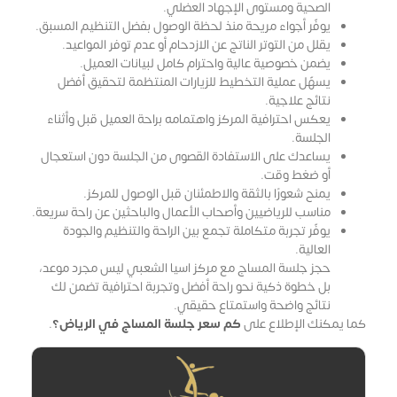
الصحية ومستوى الإجهاد العضلي.
يوفّر أجواء مريحة منذ لحظة الوصول بفضل التنظيم المسبق.
يقلل من التوتر الناتج عن الازدحام أو عدم توفر المواعيد.
يضمن خصوصية عالية واحترام كامل لبيانات العميل.
يسهّل عملية التخطيط للزيارات المنتظمة لتحقيق أفضل
نتائج علاجية.
يعكس احترافية المركز واهتمامه براحة العميل قبل وأثناء
الجلسة.
يساعدك على الاستفادة القصوى من الجلسة دون استعجال
أو ضغط وقت.
يمنح شعورًا بالثقة والاطمئنان قبل الوصول للمركز.
مناسب للرياضيين وأصحاب الأعمال والباحثين عن راحة سريعة.
يوفّر تجربة متكاملة تجمع بين الراحة والتنظيم والجودة
العالية.
حجز جلسة المساج مع مركز اسيا الشعبي ليس مجرد موعد،
بل خطوة ذكية نحو راحة أفضل وتجربة احترافية تضمن لك
نتائج واضحة واستمتاع حقيقي.
كما يمكنك الإطلاع على
كم سعر جلسة المساج في الرياض؟
.