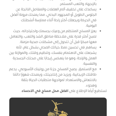
بالإجهاد والتعب المستمر.
يساعدك على تخفيف آلام العضلات والمفاصل الناتجة عن
الجلوس الطويل أو المجهود البدني، مما يمنحك مرونة أفضل
في الحركة ويجعلك أكثر راحة أثناء ممارسة أنشطتك
اليومية.
يعزز المساج المنتظم من وعيك بجسمك واحتياجاته، حيث
تصبح أكثر قدرة على ملاحظة مناطق الشد والتعب، والتعامل
معها مبكرًا قبل أن تتحول إلى مشكلات صحية مزمنة.
يساهم في تحسين نمط حياتك الصحي بشكل عام، لأنه
يشجعك على الاهتمام بنفسك، وتنظيم وقتك، والموازنة بين
العمل والراحة، وهو ما ينعكس إيجابًا على صحتك الجسدية
والنفسية.
مع الاستمرار، يصبح المساج جزءًا من روتينك الأسبوعي، يدعم
طاقتك الإيجابية، ويزيد من إنتاجيتك، ويمنحك شعورًا دائمًا
بالانتعاش والاستعداد لمواجهة متطلبات الحياة بثقة
وهدوء.
تستطيع أيضًا الإطلاع على
افضل محل مساج في الاحساء
.