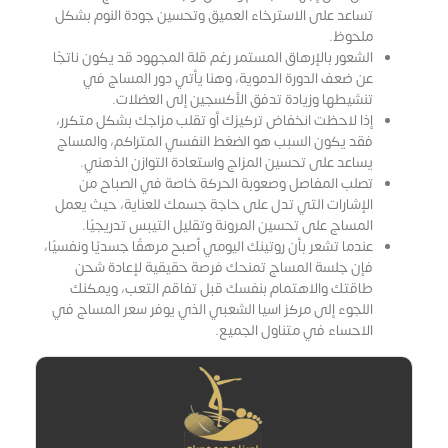
تساعد على الاسترخاء العميق وتحسين جودة النوم بشكل
ملحوظ.
الشعور بالإرهاق المستمر رغم قلة المجهود قد يكون ناتجًا
عن ضعف الدورة الدموية، وهنا يأتي دور المساج في
تنشيطها وزيادة تدفق الأكسجين إلى العضلات.
إذا لاحظت انخفاض تركيزك أو تقلب مزاجك بشكل متكرر،
فقد يكون السبب هو الضغط النفسي المتراكم، والمساج
يساعد على تحسين المزاج واستعادة التوازن الذهني.
تصلب المفاصل وصعوبة الحركة خاصة في الصباح من
الإشارات التي تدل على حاجة جسمك للعناية، حيث يعمل
المساج على تحسين المرونة وتقليل التيبس تدريجيًا.
عندما تشعر بأن روتينك اليومي أصبح مرهقًا جسديًا ونفسيًا،
فإن جلسة المساج تمنحك فرصة حقيقية لإعادة شحن
طاقتك والاهتمام بنفسك قبل تفاقم التعب، ويمكنك
اللجوء إلى مركز اسيا الشعبي الذي يوفر سعر المساج في
الاحساء في متناول الجميع.