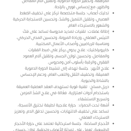
المرهقة، وتحفيز الدورة الدموية، وتقليل آلام المفاصل
والظهر، مع إحساس فوري بالراحة.
تدليك أعصاب: جلسة متخصصة تركّز على تخفيف الضغط
العصبي، وتقليل التنميل والشدّ، وتحسين الاستجابة الحركية
والشعور بالاسترخاء العام.
إطالة عضلات: تقنيات تمديد مدروسة تساعد على فكّ
التيبّس العضلي، وزيادة المرونة، وتحسين المدى الحركي،
ومناسبة للرياضيين وأصحاب الأعمال المكتبية.
كايروبراكتيك: علاج يدوي يركّز على ضبط الفقرات
والمفاصل، وتحسين توازن الجسم، وتقليل آلام العمود
الفقري والرقبة بأسلوب آمن ومدروس.
علاج الأبهر: جلسة تهدف إلى تنشيط الدورة الدموية
العميقة، وتخفيف الثقل والتعب العام، ودعم الإحساس
بالنشاط والحيوية.
دريل مساج: تقنية قوية تستهدف العقد العضلية العميقة
باستخدام أدوات اهتزازية، فعّالة في علاج الشدّ المزمن
وتسريع الاستشفاء.
أشعة تحت الحمراء: حرارة علاجية لطيفة تخترق الأنسجة،
تساعد على تخفيف الالتهابات، وتحسين تدفق الدم، وتعزيز
الاسترخاء العضلي.
الأحجار الساخنة: جلسة استرخائية تعتمد على حرارة الأحجار
الطبيعية، تعمل على تهدئة الأعصاب وتحقيق توازن جسدي