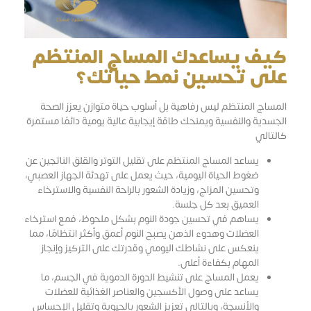
كيف يساعدك المساج المنتظم
على تحسين نمط حياتك؟
المساج المنتظم ليس رفاهية بل أسلوب حياة متوازن يعزز الصحة
الجسدية والنفسية ويمنحك طاقة إيجابية عالية يومية دائمًا مستمرة
كالتالي
يساعد المساج المنتظم على تقليل التوتر والقلق الناتجين عن
ضغوط الحياة اليومية، حيث يعمل على تهدئة الجهاز العصبي،
وتحسين المزاج، وزيادة الشعور بالراحة النفسية والاسترخاء
العميق بعد كل جلسة.
يساهم في تحسين جودة النوم بشكل ملحوظ، فمع استرخاء
العضلات وهدوء الذهن يصبح النوم أعمق وأكثر انتظامًا، مما
ينعكس على نشاطك اليومي وقدرتك على التركيز وإنجاز
المهام بكفاءة أعلى.
يعمل المساج على تنشيط الدورة الدموية في الجسم، ما
يساعد على وصول الأكسجين والعناصر الغذائية للعضلات
والأنسجة، وبالتالي تعزيز الشعور بالحيوية وتقليل الإحساس