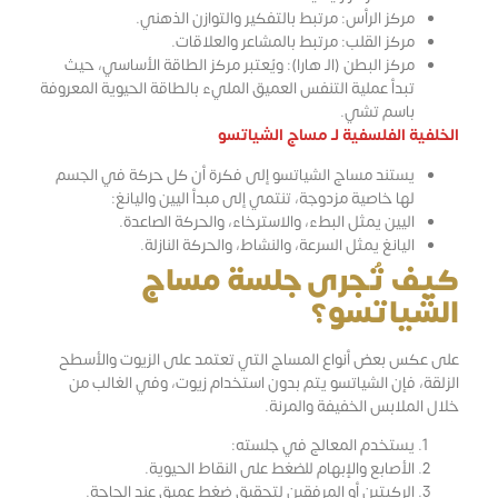
مركز الرأس: مرتبط بالتفكير والتوازن الذهني.
مركز القلب: مرتبط بالمشاعر والعلاقات.
مركز البطن (الـ هارا): ويُعتبر مركز الطاقة الأساسي، حيث
تبدأ عملية التنفس العميق المليء بالطاقة الحيوية المعروفة
باسم تشي.
الخلفية الفلسفية لـ مساج الشياتسو
يستند مساج الشياتسو إلى فكرة أن كل حركة في الجسم
لها خاصية مزدوجة، تنتمي إلى مبدأ اليين واليانغ:
اليين يمثل البطء، والاسترخاء، والحركة الصاعدة.
اليانغ يمثل السرعة، والنشاط، والحركة النازلة.
كيف تُجرى جلسة مساج
الشياتسو؟
على عكس بعض أنواع المساج التي تعتمد على الزيوت والأسطح
الزلقة، فإن الشياتسو يتم بدون استخدام زيوت، وفي الغالب من
خلال الملابس الخفيفة والمرنة.
يستخدم المعالج في جلسته:
الأصابع والإبهام للضغط على النقاط الحيوية.
الركبتين أو المرفقين لتحقيق ضغط عميق عند الحاجة.