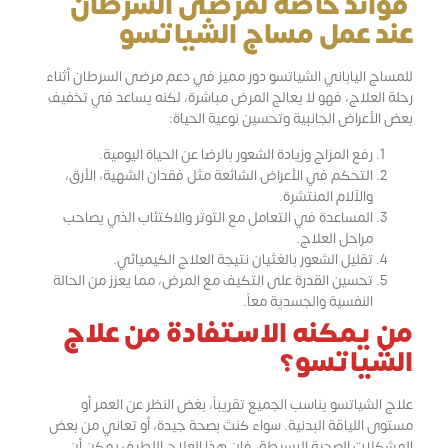
فوائد خاصة لمرضى السرطان
عند عمل مساج الشياتسو
للمساج الياباني الشياتسو دور مميز في دعم مرضى السرطان أثناء
رحلة العلاج، فهو لا يعالج المرض مباشرة، لكنه يساعد في تخفيف
بعض الأعراض الجانبية وتحسين نوعية الحياة:
رفع المزاج وزيادة الشعور بالرضا عن الحياة اليومية.
التحكم في الأعراض الشائعة مثل فقدان الشهية، الأرق،
والآلام المنتشرة.
المساعدة في التعامل مع التوتر والاكتئاب الذي يصاحب
مراحل العلاج.
تقليل الشعور بالغثيان نتيجة العلاج الكيميائي.
تحسين القدرة على التكيف مع المرض، مما يعزز من الحالة
النفسية والجسدية معاً.
من يمكنه الاستفادة من علاج
الشياتسو؟
علاج الشياتسو يناسب الجميع تقريباً، بغض النظر عن العمر أو
مستوى اللياقة البدنية. سواء كنتَ بصحة جيدة، أو تعاني من بعض
المشكلات الصحية البسيطة، فإن هذا العلاج اللطيف يمكن أن