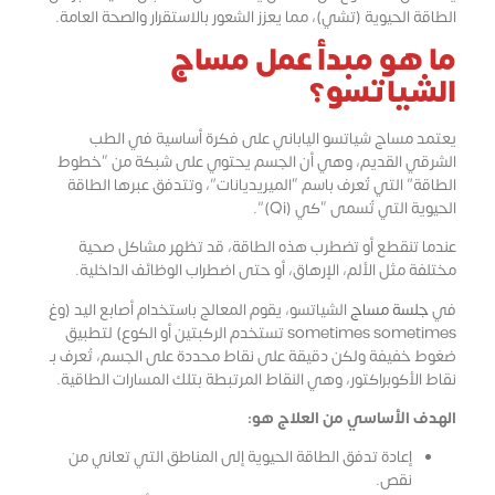
الطاقة الحيوية (تشي)، مما يعزز الشعور بالاستقرار والصحة العامة.
ما هو مبدأ عمل مساج
الشياتسو؟
يعتمد مساج شياتسو الياباني على فكرة أساسية في الطب
الشرقي القديم، وهي أن الجسم يحتوي على شبكة من “خطوط
الطاقة” التي تُعرف باسم “الميريديانات”، وتتدفق عبرها الطاقة
الحيوية التي تُسمى “كي (Qi)”.
عندما تنقطع أو تضطرب هذه الطاقة، قد تظهر مشاكل صحية
مختلفة مثل الألم، الإرهاق، أو حتى اضطراب الوظائف الداخلية.
في
جلسة مساج
الشياتسو، يقوم المعالج باستخدام أصابع اليد (وغ
sometimes sometimes تستخدم الركبتين أو الكوع) لتطبيق
ضغوط خفيفة ولكن دقيقة على نقاط محددة على الجسم، تُعرف بـ
نقاط الأكوبراكتور، وهي النقاط المرتبطة بتلك المسارات الطاقية.
الهدف الأساسي من العلاج هو:
إعادة تدفق الطاقة الحيوية إلى المناطق التي تعاني من
نقص.