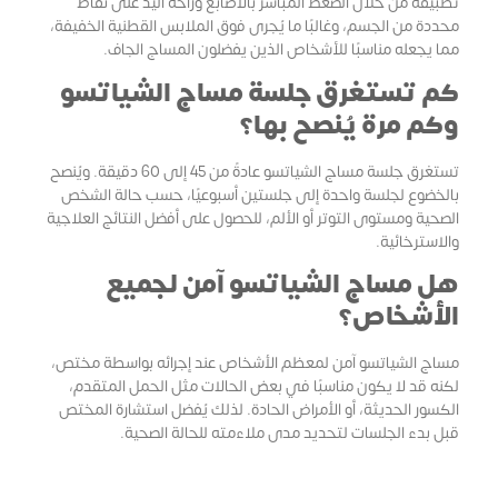
تطبيقه من خلال الضغط المباشر بالأصابع وراحة اليد على نقاط
محددة من الجسم، وغالبًا ما يُجرى فوق الملابس القطنية الخفيفة،
مما يجعله مناسبًا للأشخاص الذين يفضلون المساج الجاف.
كم تستغرق جلسة مساج الشياتسو
وكم مرة يُنصح بها؟
تستغرق جلسة مساج الشياتسو عادةً من 45 إلى 60 دقيقة. ويُنصح
بالخضوع لجلسة واحدة إلى جلستين أسبوعيًا، حسب حالة الشخص
الصحية ومستوى التوتر أو الألم، للحصول على أفضل النتائج العلاجية
والاسترخائية.
هل مساج الشياتسو آمن لجميع
الأشخاص؟
مساج الشياتسو آمن لمعظم الأشخاص عند إجرائه بواسطة مختص،
لكنه قد لا يكون مناسبًا في بعض الحالات مثل الحمل المتقدم،
الكسور الحديثة، أو الأمراض الحادة. لذلك يُفضل استشارة المختص
قبل بدء الجلسات لتحديد مدى ملاءمته للحالة الصحية.